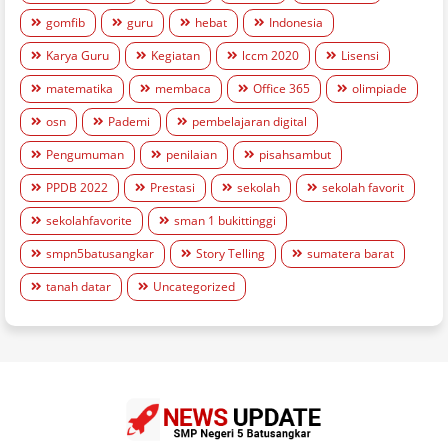
gomfib
guru
hebat
Indonesia
Karya Guru
Kegiatan
lccm 2020
Lisensi
matematika
membaca
Office 365
olimpiade
osn
Pademi
pembelajaran digital
Pengumuman
penilaian
pisahsambut
PPDB 2022
Prestasi
sekolah
sekolah favorit
sekolahfavorite
sman 1 bukittinggi
smpn5batusangkar
Story Telling
sumatera barat
tanah datar
Uncategorized