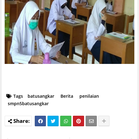
Tags
batusangkar
Berita
penilaian
smpn5batusangkar