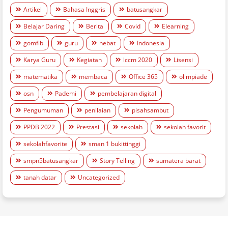
Artikel
Bahasa Inggris
batusangkar
Belajar Daring
Berita
Covid
Elearning
gomfib
guru
hebat
Indonesia
Karya Guru
Kegiatan
lccm 2020
Lisensi
matematika
membaca
Office 365
olimpiade
osn
Pademi
pembelajaran digital
Pengumuman
penilaian
pisahsambut
PPDB 2022
Prestasi
sekolah
sekolah favorit
sekolahfavorite
sman 1 bukittinggi
smpn5batusangkar
Story Telling
sumatera barat
tanah datar
Uncategorized