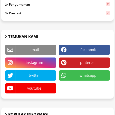
2
Pengumuman
7
Prestasi
TEMUKAN KAMI
email
facebook
instagram
pinterest
twitter
whatsapp
youtube
POPULAR INFORMASI