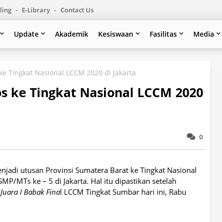
ling
E-Library
Contact Us
Update
Akademik
Kesiswaan
Fasilitas
Media
e Tingkat Nasional LCCM 2020 di Jakarta
s ke Tingkat Nasional LCCM 2020
0
jadi utusan Provinsi Sumatera Barat ke Tingkat Nasional
MTs ke – 5 di Jakarta. Hal itu dipastikan setelah
i
Juara I Babak Fina
l LCCM Tingkat Sumbar hari ini, Rabu