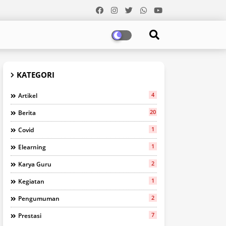
KATEGORI
4
Artikel
20
Berita
1
Covid
1
Elearning
2
Karya Guru
1
Kegiatan
2
Pengumuman
7
Prestasi