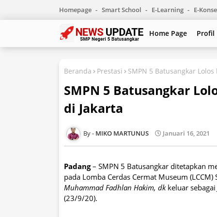
Homepage
Smart School
E-Learning
E-Konse
Home Page
Profil
Beranda
Prestasi
SMPN 5 Batusangkar Lolos k
SMPN 5 Batusangkar Lolo
di Jakarta
MIKO MARTUNUS
Januari 16, 2021
Padang
– SMPN 5 Batusangkar ditetapkan men
pada Lomba Cerdas Cermat Museum (LCCM) SMP/
Muhammad Fadhlan Hakim, dk
keluar sebaga
(23/9/20).