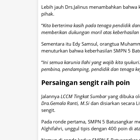
Lebih jauh Drs.Jalinus menambahkan bahwa k
pihak.
“
Kita berterima kasih pada tenaga pendidik dan
memberikan dukungan moril atas keberhasila
Sementara itu Edy Samsul, orangtua Muhamm
menuturkan bahwa keberhasilan SMPN 5 Batus
“
Ini semua karunia Ilahi yang wajib kita syukuri
pembina, pendamping, pendidik dan tenaga kep
Persaingan sengit raih poin
Jalannya
LCCM Tingkat Sumbar
yang dibuka ol
Dra.Gemala Ranti, M.Si
dan disiarkan secara L
sengit.
Pada ronde pertama, SMPN 5 Batusangkar m
Alghifahri, unggul tipis dengan 400 poin di 
Namun di ronde kedua SMPN 5 Batusangkar se