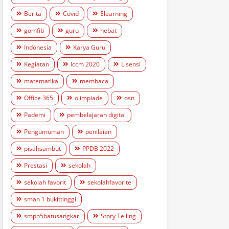
Berita
Covid
Elearning
gomfib
guru
hebat
Indonesia
Karya Guru
Kegiatan
lccm 2020
Lisensi
matematika
membaca
Office 365
olimpiade
osn
Pademi
pembelajaran digital
Pengumuman
penilaian
pisahsambut
PPDB 2022
Prestasi
sekolah
sekolah favorit
sekolahfavorite
sman 1 bukittinggi
smpn5batusangkar
Story Telling