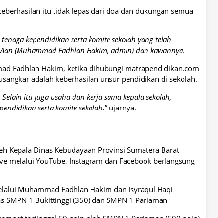
eberhasilan itu tidak lepas dari doa dan dukungan semua
 tenaga kependidikan serta komite sekolah yang telah
n Aan (Muhammad Fadhlan Hakim, admin) dan kawannya
.
ad Fadhlan Hakim, ketika dihubungi matrapendidikan.com
angkar adalah keberhasilan unsur pendidikan di sekolah.
. Selain itu juga usaha dan kerja sama kepala sekolah,
endidikan serta komite sekolah.
” ujarnya.
eh Kepala Dinas Kebudayaan Provinsi Sumatera Barat
ive melalui YouTube, Instagram dan Facebook berlangsung
elalui Muhammad Fadhlan Hakim dan Isyraqul Haqi
atas SMPN 1 Bukittinggi (350) dan SMPN 1 Pariaman
mpat tertinggal 50 poin oleh SMPN 1 Pariaman (600 poin).