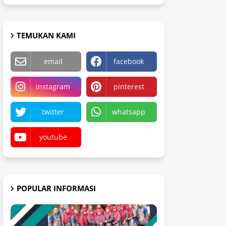
TEMUKAN KAMI
email
facebook
instagram
pinterest
twitter
whatsapp
youtube
POPULAR INFORMASI