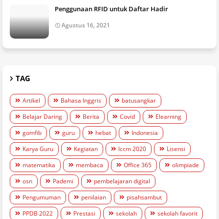
Penggunaan RFID untuk Daftar Hadir
Agustus 16, 2021
TAG
Artikel
Bahasa Inggris
batusangkar
Belajar Daring
Berita
Covid
Elearning
gomfib
guru
hebat
Indonesia
Karya Guru
Kegiatan
lccm 2020
Lisensi
matematika
membaca
Office 365
olimpiade
osn
Pademi
pembelajaran digital
Pengumuman
penilaian
pisahsambut
PPDB 2022
Prestasi
sekolah
sekolah favorit